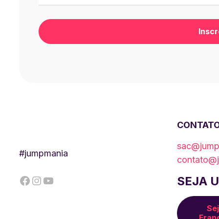
CONTAT
sac@jumpm
#jumpmania
contato@j
Facebook
Instagram
YouTube
SEJA 
Se
Fran