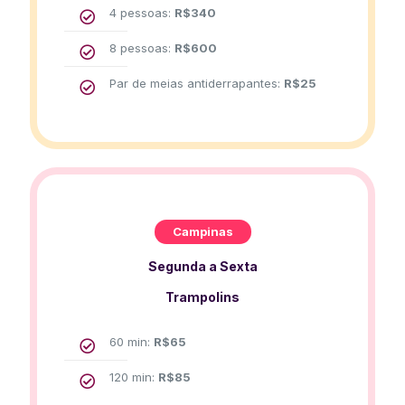
4 pessoas:
R$
340
8 pessoas:
R$
600
Par de meias antiderrapantes:
R$
25
Campinas
Segunda a Sexta
Trampolins
60 min:
R$
65
120 min:
R$
85