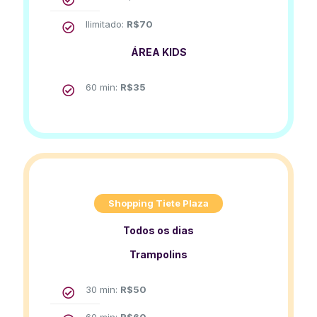
Ilimitado:
R$
70
ÁREA KIDS
60 min:
R$
35
Shopping Tiete Plaza
Todos os dias
Trampolins
30 min:
R$
50