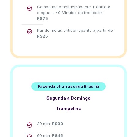
Combo meia antiderrapante + garrafa
d'água + 40 Minutos de trampolim:
R$
75
Par de meias antiderrapante a partir de:
R$
25
Fazenda churrascada Brasília
Segunda a Domingo
Trampolins
30 min:
R$
30
60 min:
R$
45